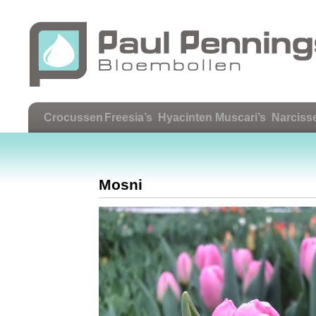
Crocussen
Freesia’s
Hyacinten
Muscari’s
Narciss
Mosni