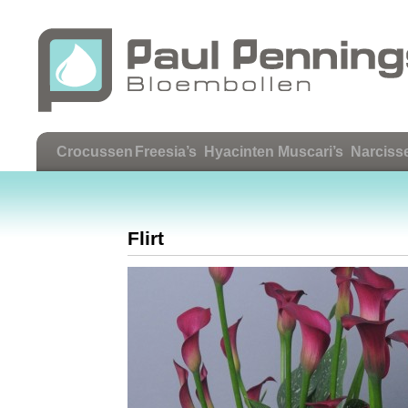
Crocussen
Freesia’s
Hyacinten
Muscari’s
Narciss
Flirt